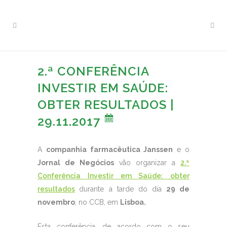
2.ª CONFERÊNCIA
INVESTIR EM SAÚDE:
OBTER RESULTADOS |
29.11.2017
A
companhia farmacêutica Janssen
e o
Jornal de Negócios
vão organizar a
2.ª
Conferência Investir em Saúde: obter
resultados
durante a tarde do dia
29 de
novembro
, no CCB, em
Lisboa.
Esta conferência, de acordo com o seu