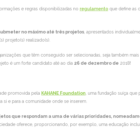
ormações e regras disponibilizadas no
regulamento
que define as 
ubmeter no máximo até três projetos
, apresentados individual
) projeto(s) realizado(s).
ganizações que têm conseguido ser selecionadas, seja também mais 
ojeto é um forte candidato até ao dia
26 de dezembro de
2018!
idade promovida pela
KAHANE Foundation
, uma fundação suíça que p
ra si e para a comunidade onde se inserem.
jetos que respondam a uma de várias prioridades, nomeadame
ciedade oferece, proporcionando, por exemplo, uma educação inclus