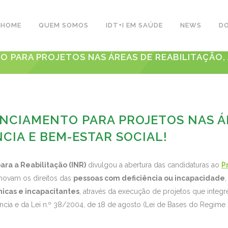
HOME
QUEM SOMOS
IDT+I EM SAÚDE
NEWS
D
PARA PROJETOS NAS ÁREAS DE REABILITAÇÃO, AC
NCIAMENTO PARA PROJETOS NAS ÁR
NCIA E BEM-ESTAR SOCIAL!
para a Reabilitação (INR)
divulgou a abertura das candidaturas ao
P
ovam os direitos das
pessoas com deficiência ou incapacidade
icas e incapacitantes
, através da execução de projetos que inte
cia e da Lei n.º 38/2004, de 18 de agosto (Lei de Bases do Regime J