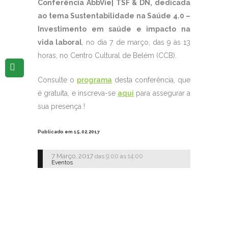
Conferência AbbVie| TSF & DN, dedicada
ao tema Sustentabilidade na Saúde 4.0 –
Investimento em saúde e impacto na
vida laboral
, no dia 7 de março, das 9 às 13
horas, no Centro Cultural de Belém (CCB).
Consulte o
programa
desta conferência, que
é gratuita, e inscreva-se
aqui
para assegurar a
sua presença !
Publicado em 15.02.2017
7 Março, 2017
9:00
14:00
das
às
Eventos