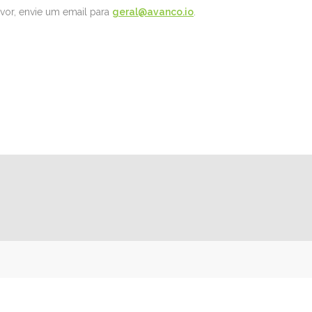
avor, envie um email para
geral@avanco.io
.