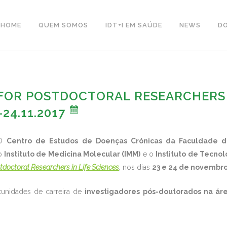
HOME
QUEM SOMOS
IDT+I EM SAÚDE
NEWS
D
FOR POSTDOCTORAL RESEARCHERS I
-24.11.2017
O
Centro de Estudos de Doenças Crónicas da Faculdade d
 o
Instituto de Medicina Molecular (IMM)
e o
Instituto de Tecnol
tdoctoral Researchers in Life Sciences
,
nos dias
23 e 24 de novembr
tunidades de carreira de
investigadores pós-doutorados na áre