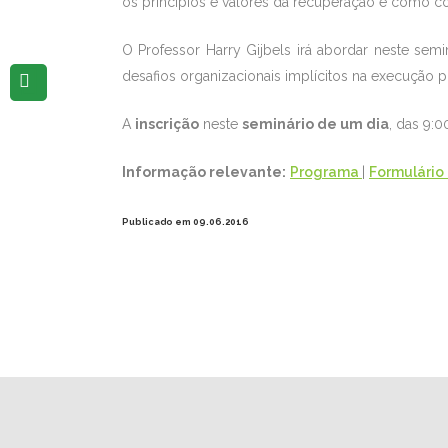
os princípios e valores da recuperação e como co
O Professor Harry Gijbels irá abordar neste semi
desafios organizacionais implícitos na execução pr
A
inscrição
neste
seminário de um dia
, das 9:
Informação relevante:
Programa
|
Formulário 
Publicado em 09.06.2016