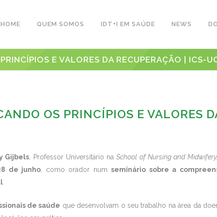
HOME
QUEM SOMOS
IDT+I EM SAÚDE
NEWS
D
INCÍPIOS E VALORES DA RECUPERAÇÃO | ICS-UCP
NDO OS PRINCÍPIOS E VALORES DA
y Gijbels
, Professor Universitário na
School of Nursing and Midwifery,
28 de junho
, como orador num
seminário sobre a compreens
l
.
ssionais de saúde
que desenvolvam o seu trabalho na área da doe