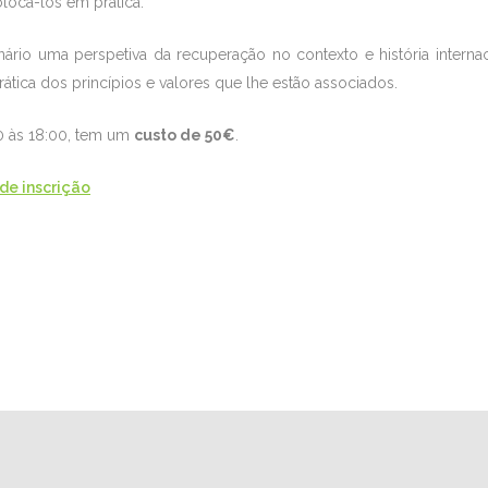
locá-los em prática.
nário uma perspetiva da recuperação no contexto e história intern
ática dos princípios e valores que lhe estão associados.
00 às 18:00, tem um
custo de 50€
.
de inscrição