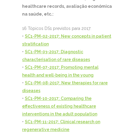
healthcare records, avaliação económica
na saúde, etc.:
16 Tópicos DS1 previstos para 2017:
•
SC1-PM-02-2017: New concepts in patient
stratification
•
SC1-PM-03-2017: Diagnostic
characterisation of rare diseases
•
SC1-PM-07-2017: Promoting mental
health and well-being in the young
•
SC1-PM-08-2017: New therapies for rare
diseases
•
SC1-PM-10-2017: Comparing the
effectiveness of existing healthcare
interventions in the adult population
•
SC1-PM-11-2017: Clinical research on
regenerative medicine