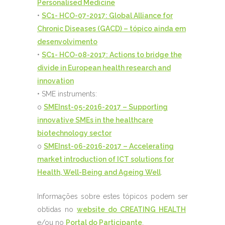
Personalised Medicine
•
SC1- HCO-07-2017: Global Alliance for
Chronic Diseases (GACD) – tópico ainda em
desenvolvimento
•
SC1- HCO-08-2017: Actions to bridge the
divide in European health research and
innovation
• SME instruments:
o
SMEInst-05-2016-2017 – Supporting
innovative SMEs in the healthcare
biotechnology sector
o
SMEInst-06-2016-2017 – Accelerating
market introduction of ICT solutions for
Health, Well-Being and Ageing Well
.
Informações sobre estes tópicos podem ser
obtidas no
website do CREATING HEALTH
e/ou no
Portal do Participante
.