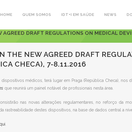
HOME
QUEM SOMOS
IDT+I EM SAÚDE
NEWS
D
AGREED DRAFT REGULATIONS ON MEDICAL DEVICE
N THE NEW AGREED DRAFT REGULA
CA CHECA), 7-8.11.2016
e dispositivos médicos, terá lugar em Praga (República Checa), nos
es
que reunirá um painel notável de profissionais nesta área.
nsistirão nas novas alterações regulamentares, no reforço da mon
 rastreabilidade destes dispositivos, na base de dados central a níve
qui
.