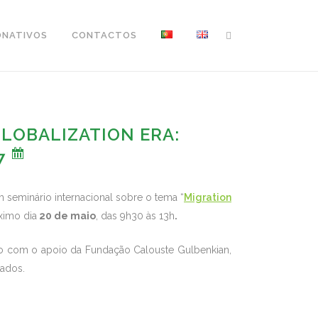
ONATIVOS
CONTACTOS
LOBALIZATION ERA:
17
m seminário internacional sobre o tema “
Migration
ximo dia
20 de maio
, das 9h30 às 13h
.
o com o apoio da Fundação Calouste Gulbenkian,
iados.