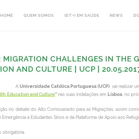
HOME
QUEM SOMOS
IDT+I EM SAÚDE
NEWS
D
 MIGRATION CHALLENGES IN THE G
ON AND CULTURE | UCP | 20.05.20
A
Universidade Católica Portuguesa (UCP)
vai realizar u
lth, Education and Culture
”
nas suas instalações em
Lisboa
, no pró
ação no debate do Alto Comissariado para as Migrações, assim com
 Emergência a Estudantes Sírios e da Plataforma de Apoio aos Refug
s obrigatória.