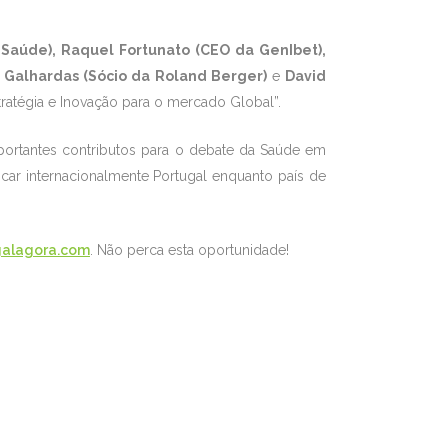
z Saúde), Raquel Fortunato (CEO da GenIbet),
 Galhardas (Sócio da Roland Berger)
e
David
tratégia e Inovação para o mercado Global”.
portantes contributos para o debate da Saúde em
ancar internacionalmente Portugal enquanto país de
galagora.com
. Não perca esta oportunidade!