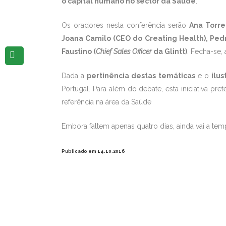
o capital humano no sector da Saúde
.
Os oradores nesta conferência serão
Ana Torre
Joana Camilo (CEO do Creating Health),
Pedr
Faustino (
Chief Sales Officer
da Glintt)
. Fecha-se,
Dada a
pertinência destas temáticas
e o
ilu
Portugal. Para além do debate, esta iniciativa pr
referência na área da Saúde
Embora faltem apenas quatro dias, ainda vai a te
Publicado em 14.10.2016