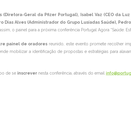
s (Diretora-Geral da Pfizer Portugal), Isabel Vaz (CEO da Lu
o Dias Alves (Administrador do Grupo Lusíadas Saúde),
Pedro
 assim, o painel para a próxima conferência Portugal Agora “Saúde: Es
stre painel de oradores
reunido, este evento promete recolher im
etende mobilizar a identificação de propostas e estratégias para alav
mpo de se
inscrever
nesta conferência, através do email
info@portu