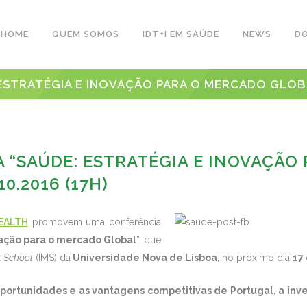
HOME
QUEM SOMOS
IDT+I EM SAÚDE
NEWS
D
STRATÉGIA E INOVAÇÃO PARA O MERCADO GLOBAL” 
 “SAÚDE: ESTRATÉGIA E INOVAÇÃO
10.2016 (17H)
EALTH
promovem uma conferência
vação para o mercado Global
”, que
 School
(IMS) da
Universidade Nova de Lisboa
, no próximo dia
17 
 oportunidades e as vantagens competitivas de Portugal, a inve