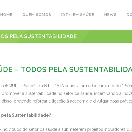
HOME
QUEM SOMOS
IDT+I EM SAÚDE
NEWS
D
DOS PELA SUSTENTABILIDADE
ÚDE – TODOS PELA SUSTENTABILID
oa (FMUL), a Sanofi, e a NTT DATA anunciaram o lançamento do “Pr
ivo promover a sustentabilidade no setor da saúde, incentivando a in
m disso, pretende reforçar a ligação à academia e divulgar boas prátic
 pela Sustentabilidade?
indivíduos do setor da saúde a submeterem projetos inovadores que