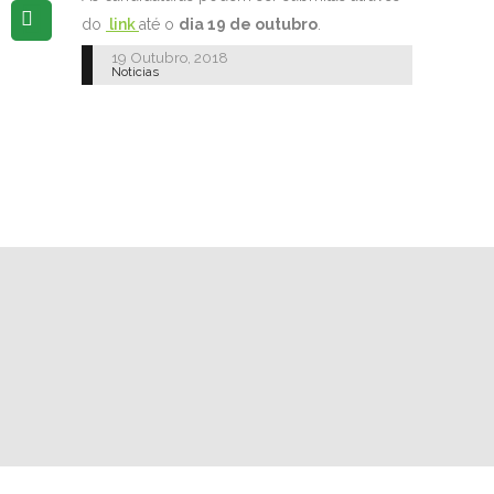
do
link
até o
dia 19 de outubro
.
19 Outubro, 2018
Noticias