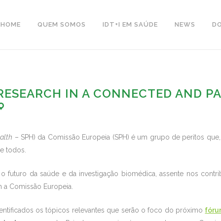
HOME
QUEM SOMOS
IDT+I EM SAÚDE
NEWS
D
 RESEARCH IN A CONNECTED AND PAR
ealth
– SPH) da Comissão Europeia (SPH) é um grupo de peritos que
e todos.
 o futuro da saúde e da investigação biomédica, assente nos contr
m a Comissão Europeia.
entificados os tópicos relevantes que serão o foco do próximo
fóru