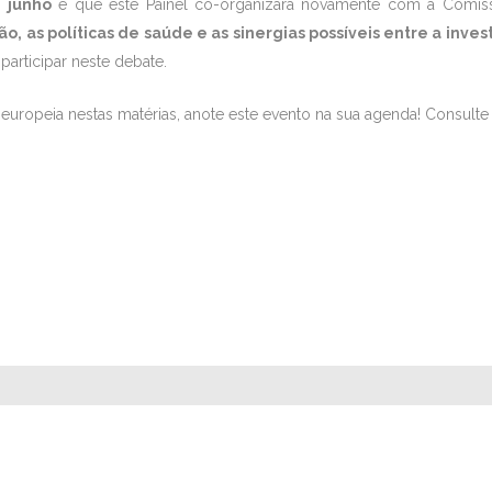
 junho
e que este Painel co-organizará novamente com a Comissã
ão, as políticas de saúde e as sinergias possíveis entre a inv
articipar neste debate.
 europeia nestas matérias, anote este evento na sua agenda! Consult