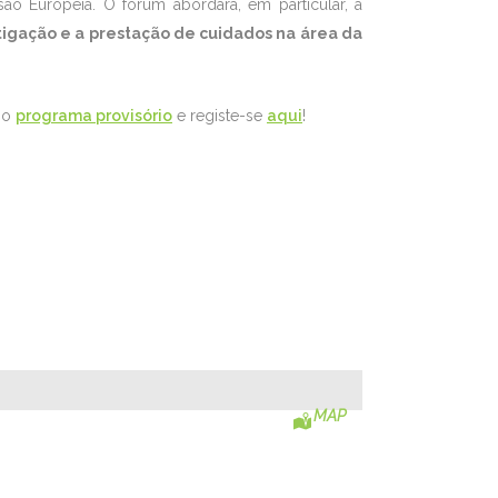
o Europeia. O fórum abordará, em particular, a
estigação e a prestação de cuidados na área da
e o
programa provisório
e registe-se
aqui
!
MAP