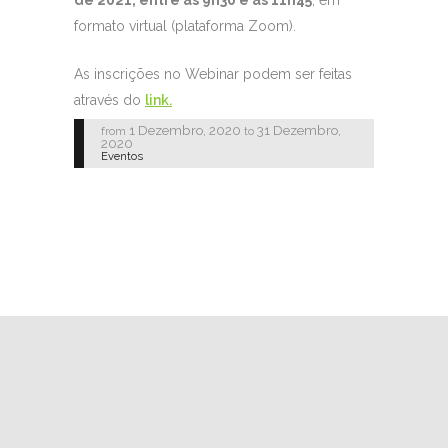
de 2021, entre as 9h30 e as 11h45
, em
formato virtual (plataforma Zoom).
As inscrições
no Webinar podem ser feitas
através do
link.
1 Dezembro, 2020
31 Dezembro,
from
to
2020
Eventos