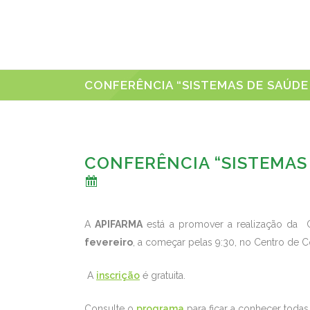
CONFERÊNCIA “SISTEMAS DE SAÚD
CONFERÊNCIA “SISTEMAS
A
APIFARMA
está a promover a realização da 
fevereiro
, a começar pelas 9:30, no Centro de 
A
inscrição
é gratuita.
Consulte o
programa
para ficar a conhecer todas 