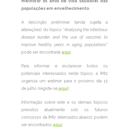
melhorar os anos de vida saudável das
populações em envelhecimento
.
A descrição preliminar (ainda sujeita a
alterações) do tópico “
Analysing the infectious
disease burden and the use of vaccines to
improve healthy years in aging populations
”
pode ser encontrada
aqui
.
Para informar e esclarecer todos os
potenciais interessados neste tópico, a IMI2
organiza um
webinar
para o próximo dia 12
de julho (registe-se
aqui
).
Informação sobre este e os demais tópicos
previstos atualmente sob os futuros
concursos da IMI2 (elencados abaixo) podem
ser encontrados
aqui
: