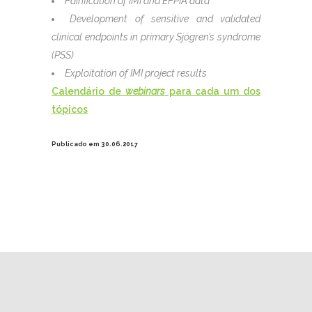
Fairification of IMI and EFPIA data
Development of sensitive and validated
clinical endpoints in primary Sjögren’s syndrome
(PSS)
Exploitation of IMI project results
Calendário de
webinars
para cada um dos
tópicos
Publicado em 30.06.2017