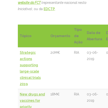
website da FCT
(representante nacional nesta
Iniciativa)
, ou da
EDCTP
.
Tipo
Data de
Tópico
Orçamento
de
Abertura
Ação
Strategic
20M€
RIA
03-06-
0
actions
2019
supporting
large-scale
clinical trials
2019
New drugs and
18M€
RIA
03-06-
0
vaccines for
2019
priority