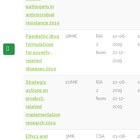
pathogens in
antimicrobial
resistance 2019
Paediatric drug
18M€
RIA
10-06-
1
formulations
2
2019
1
for poverty-
fases
21-12-
related
2019
diseases 2019
Strategic
20M€
RIA
10-06-
1
actions on
2
2019
1
product-
fases
21-12-
related
2019
implementation
research 2019
Ethics and
3M€
CSA
01-08-
2