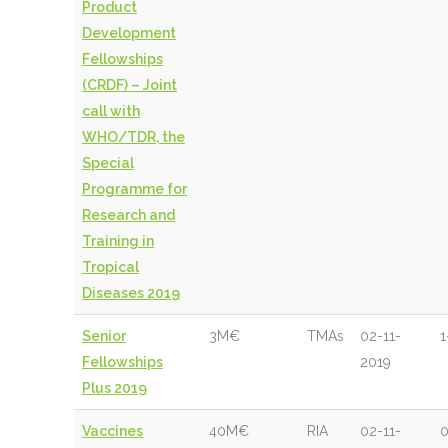
Product
Development
Fellowships
(CRDF) – Joint
call with
WHO/TDR, the
Special
Programme for
Research and
Training in
Tropical
Diseases 2019
Senior
3M€
TMAs
02-11-
1
Fellowships
2019
Plus 2019
Vaccines
40M€
RIA
02-11-
0