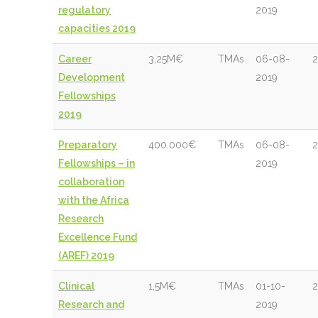
regulatory
2019
capacities 2019
Career
3,25M€
TMAs
06-08-
2
Development
2019
Fellowships
2019
Preparatory
400.000€
TMAs
06-08-
2
Fellowships – in
2019
collaboration
with the Africa
Research
Excellence Fund
(AREF) 2019
Clinical
1,5M€
TMAs
01-10-
2
Research and
2019