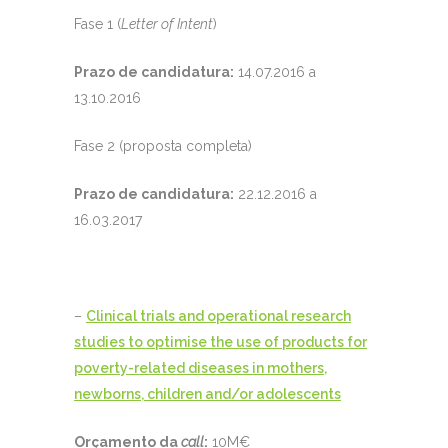
Fase 1 (
Letter of Intent
)
Prazo de candidatura:
14.07.2016 a
13.10.2016
Fase 2 (proposta completa)
Prazo de candidatura:
22.12.2016 a
16.03.2017
–
Clinical trials and operational research
studies to optimise the use of products for
poverty-related diseases in mothers,
newborns, children and/or adolescents
Orçamento da
call
:
10M€