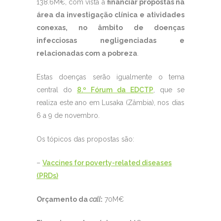
138.6M€, com vista a
financiar propostas na
área da investigação clínica e atividades
conexas, no âmbito de doenças
infecciosas negligenciadas e
relacionadas com a pobreza
.
Estas doenças serão igualmente o tema
central do
8.º Fórum da EDCTP
, que se
realiza este ano em Lusaka (Zâmbia), nos dias
6 a 9 de novembro.
Os tópicos das propostas são:
–
Vaccines for poverty-related diseases
(PRDs)
Orçamento da
call
:
70M€