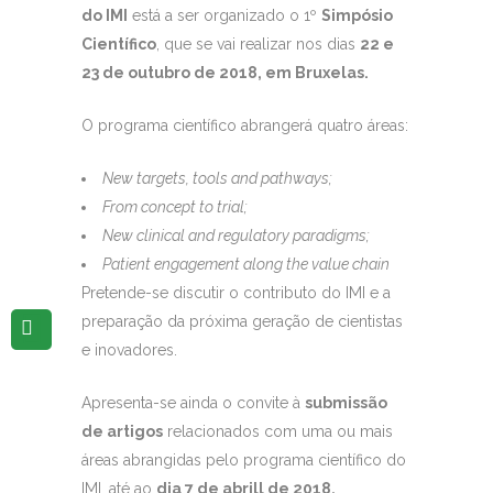
do IMI
está a ser organizado o 1º
Simpósio
Científico
, que se vai realizar nos dias
22 e
23 de outubro de 2018, em Bruxelas.
O programa científico abrangerá quatro áreas:
New targets, tools and pathways;
From concept to trial;
New clinical and regulatory paradigms;
Patient engagement along the value chain
Pretende-se discutir o contributo do IMI e a
preparação da próxima geração de cientistas
e inovadores.
Apresenta-se ainda o convite à
submissão
de artigos
relacionados com uma ou mais
áreas abrangidas pelo programa científico do
IMI, até ao
dia 7 de abrill de 2018.