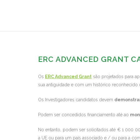
ERC ADVANCED GRANT CA
Os
ERC Advanced Grant
são projetados para apo
sua antiguidade e com um histórico reconhecido 
Os Investigadores candidatos devem
demonstrar 
Podem ser concedidos financiamento até ao
mont
No entanto, podem ser solicitados até € 1 000 00
a UE ou para um país associado e / ou para a co