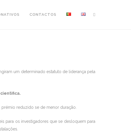
ONATIVOS
CONTACTOS
ingiram um determinado estatuto de liderança pela
ientífica.
 prémio reduzido se de menor duração.
veis para os investigadores que se desloquem para
stalações.