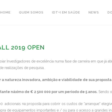
HOME
QUEM SOMOS
IDT+I EM SAÚDE
NEWS
D
LL 2019 OPEN
iar Investigadores de excelência numa fase de carreira em que já at
de realizações de pesquisa.
a natureza inovadora, ambição e viabilidade de sua proposta c
ante náximo de € 2 500 000 por um período de 5 anos.
Sendo o
0 adicionais na proposta para cobrir os custos de “arranque” elegí
mpra de equipamentos importantes e / ou para o acesso a grandes in