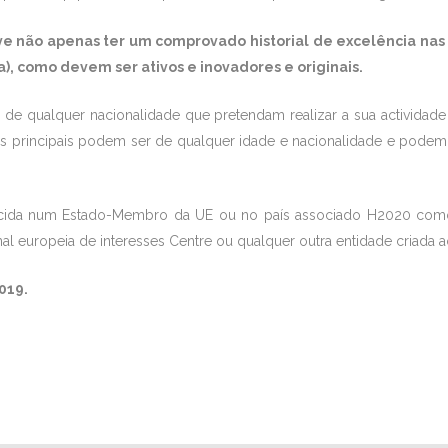
e não apenas ter um comprovado historial de excelência nas 
, como devem ser ativos e inovadores e originais.
s de qualquer nacionalidade que pretendam realizar a sua activida
es principais podem ser de qualquer idade e nacionalidade e pod
lecida num Estado-Membro da UE ou no país associado H2020 como e
l europeia de interesses Centre ou qualquer outra entidade criada a
019.