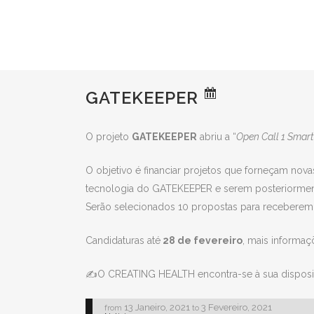
GATEKEEPER
O projeto
GATEKEEPER
abriu a “
Open Call 1 Smart
O objetivo é financiar projetos que forneçam nov
tecnologia do GATEKEEPER e serem posteriormente
Serão selecionados 10 propostas para receberem
Candidaturas até
28 de fevereiro
, mais informaç
✍O CREATING HEALTH encontra-se à sua disposiç
13 Janeiro, 2021
3 Fevereiro, 2021
from
to