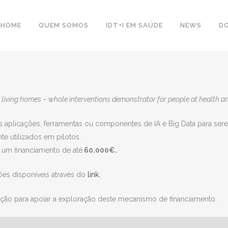
HOME
QUEM SOMOS
IDT+I EM SAÚDE
NEWS
D
 living homes – whole interventions demonstrator for people at health an
as aplicações, ferramentas ou componentes de IA e Big Data para ser
 utilizados em pilotos.
 um financiamento de até
60.000€.
ões disponíveis através do
link.
ão para apoiar a exploração deste mecanismo de financiamento.