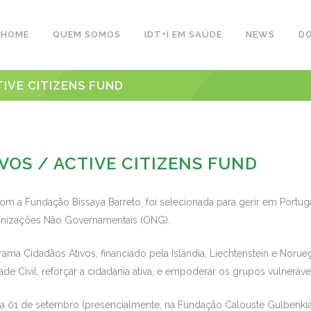
HOME
QUEM SOMOS
IDT+I EM SAÚDE
NEWS
D
IVE CITIZENS FUND
VOS / ACTIVE CITIZENS FUND
m a Fundação Bissaya Barreto, foi selecionada para gerir em Portug
ganizações Não Governamentais (ONG).
rama Cidadãos Ativos, financiado pela Islândia, Liechtenstein e Nor
e Civil, reforçar a cidadania ativa, e empoderar os grupos vulnerávei
 01 de setembro (presencialmente, na Fundação Calouste Gulbenkian