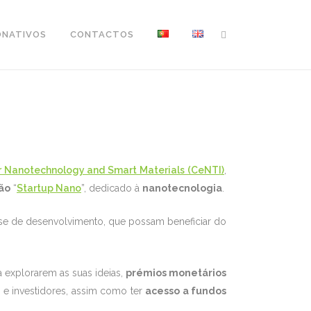
ONATIVOS
CONTACTOS
r Nanotechnology and Smart Materials (CeNTI)
,
ão
“
Startup Nano
”, dedicado à
nanotecnologia
.
se de desenvolvimento, que possam beneficiar do
 explorarem as suas ideias,
prémios monetários
s e investidores, assim como ter
acesso a fundos