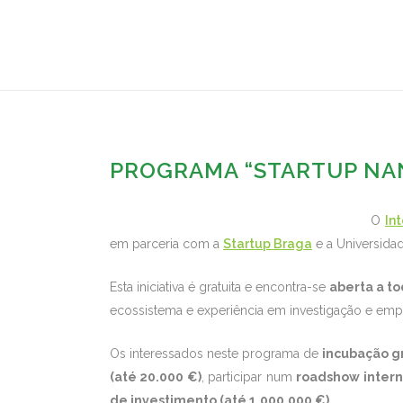
PROGRAMA “STARTUP NANO
O
In
em parceria com a
Startup Braga
e a Universida
Esta iniciativa é gratuita e encontra-se
aberta a to
ecossistema e experiência em investigação e em
Os interessados neste programa de
incubação gr
(até 20.000 €)
, participar num
roadshow intern
de investimento (até 1.000.000 €)
.