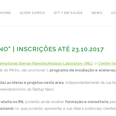
HOME
QUEM SOMOS
IDT+I EM SAÚDE
NEWS
D
” | INSCRIÇÕES ATÉ 23.10.2017
ternational Iberian Nanotechnology Laboratory (INL)
, o
Centre fo
de do Minho, vão promover o
programa de incubação e aceleraç
das as ideias e projetos nesta área
, independentemente da sua fa
preendedorismo da Startup Nano.
atuita no INL
poderão ainda receber
formação e consultoria
para
acional
no qual poderão apresentar a sua ideia a potenciais cliente