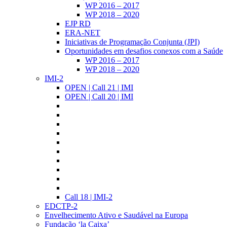
WP 2016 – 2017
WP 2018 – 2020
EJP RD
ERA-NET
Iniciativas de Programação Conjunta (JPI)
Oportunidades em desafios conexos com a Saúde
WP 2016 – 2017
WP 2018 – 2020
IMI-2
OPEN | Call 21 | IMI
OPEN | Call 20 | IMI
Call 18 | IMI-2
EDCTP-2
Envelhecimento Ativo e Saudável na Europa
Fundação ‘la Caixa’