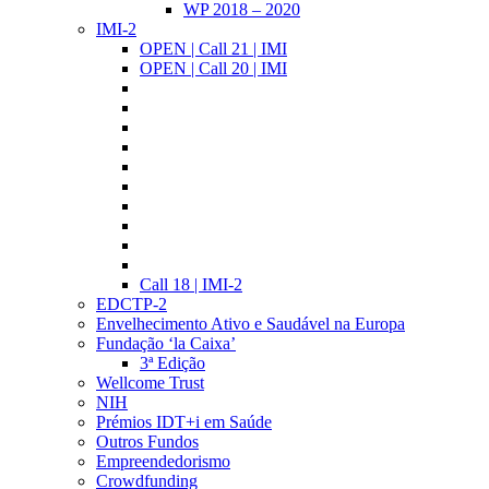
WP 2018 – 2020
IMI-2
OPEN | Call 21 | IMI
OPEN | Call 20 | IMI
Call 18 | IMI-2
EDCTP-2
Envelhecimento Ativo e Saudável na Europa
Fundação ‘la Caixa’
3ª Edição
Wellcome Trust
NIH
Prémios IDT+i em Saúde
Outros Fundos
Empreendedorismo
Crowdfunding