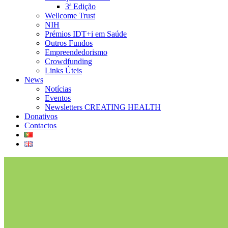
3ª Edição
Wellcome Trust
NIH
Prémios IDT+i em Saúde
Outros Fundos
Empreendedorismo
Crowdfunding
Links Úteis
News
Notícias
Eventos
Newsletters CREATING HEALTH
Donativos
Contactos