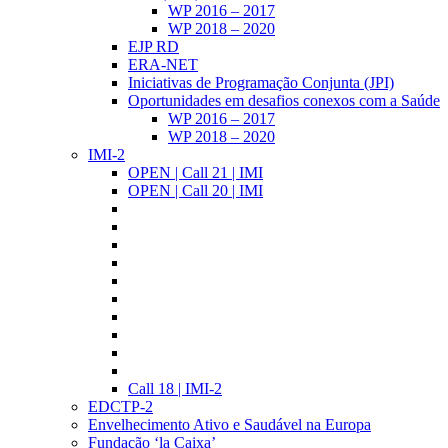
WP 2016 – 2017
WP 2018 – 2020
EJP RD
ERA-NET
Iniciativas de Programação Conjunta (JPI)
Oportunidades em desafios conexos com a Saúde
WP 2016 – 2017
WP 2018 – 2020
IMI-2
OPEN | Call 21 | IMI
OPEN | Call 20 | IMI
Call 18 | IMI-2
EDCTP-2
Envelhecimento Ativo e Saudável na Europa
Fundação ‘la Caixa’