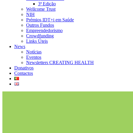
3ª Edição
Wellcome Trust
NIH
Prémios IDT+i em Saúde
Outros Fundos
Empreendedorismo
Crowdfunding
Links Úteis
News
Notícias
Eventos
Newsletters CREATING HEALTH
Donativos
Contactos