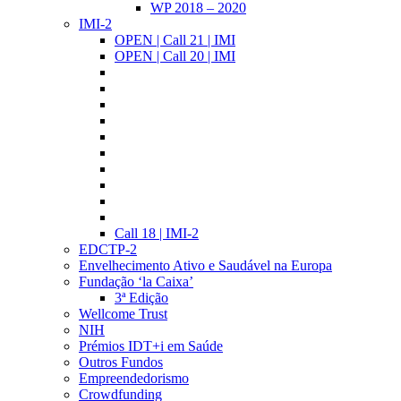
WP 2018 – 2020
IMI-2
OPEN | Call 21 | IMI
OPEN | Call 20 | IMI
Call 18 | IMI-2
EDCTP-2
Envelhecimento Ativo e Saudável na Europa
Fundação ‘la Caixa’
3ª Edição
Wellcome Trust
NIH
Prémios IDT+i em Saúde
Outros Fundos
Empreendedorismo
Crowdfunding